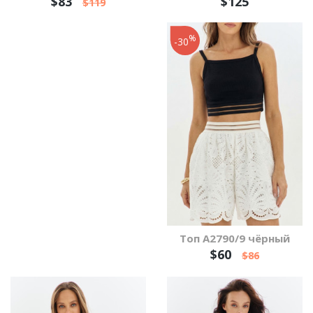
$83
$125
$119
%
-30
Топ А2790/9 чёрный
$60
$86