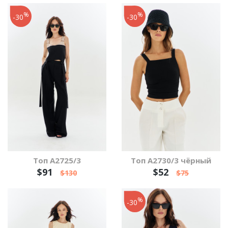
%
%
-30
-30
Топ А2725/3
Топ А2730/3 чёрный
$91
$52
$130
$75
%
-30