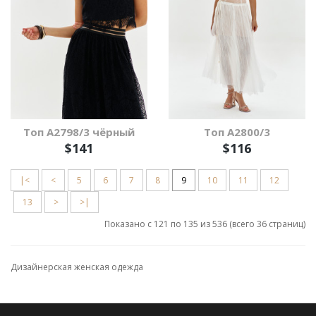
Топ А2798/3 чёрный
Топ А2800/3
$141
$116
|<
<
5
6
7
8
9
10
11
12
13
>
>|
Показано с 121 по 135 из 536 (всего 36 страниц)
Дизайнерская женская одежда