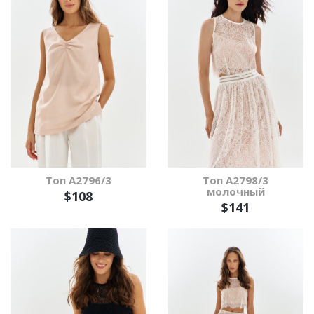
Топ А2796/3
Топ А2798/3
молочный
$108
$141