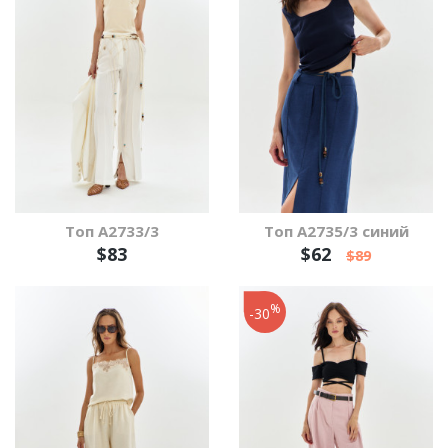
Топ А2733/3
Топ А2735/3 синий
$83
$62
$89
%
-30