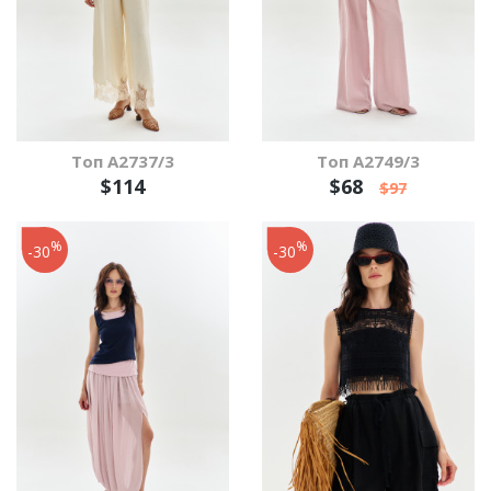
Топ А2737/3
Топ А2749/3
$114
$68
$97
%
%
-30
-30