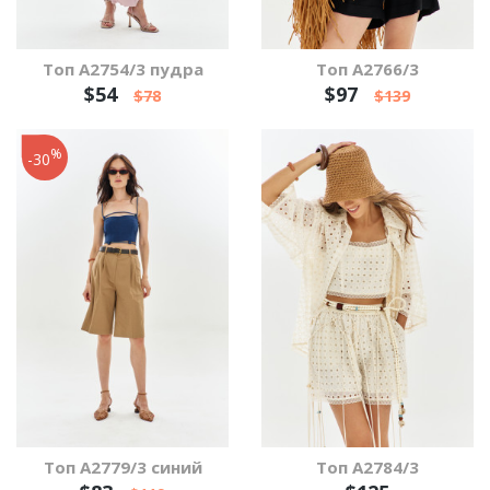
Топ А2754/3 пудра
Топ А2766/3
$54
$97
$78
$139
%
-30
Топ А2779/3 синий
Топ А2784/3