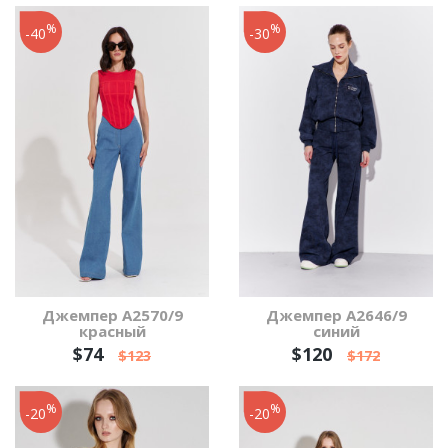
%
%
-40
-30
Джемпер А2570/9
Джемпер А2646/9
красный
синий
$74
$120
$123
$172
%
%
-20
-20