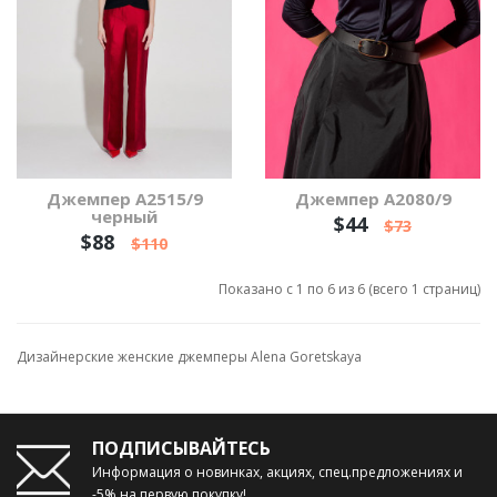
Джемпер А2515/9
Джемпер А2080/9
черный
$44
$73
$88
$110
Показано с 1 по 6 из 6 (всего 1 страниц)
Дизайнерские женские джемперы Alena Goretskaya
ПОДПИСЫВАЙТЕСЬ
Информация о новинках, акциях, спец.предложениях и
-5% на первую покупку!