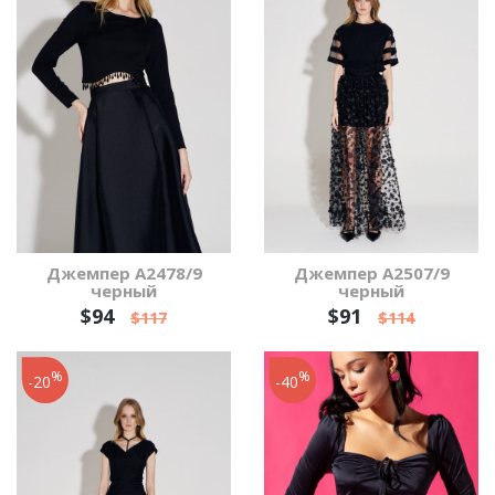
Джемпер А2478/9
Джемпер А2507/9
черный
черный
$94
$91
$117
$114
%
%
-20
-40