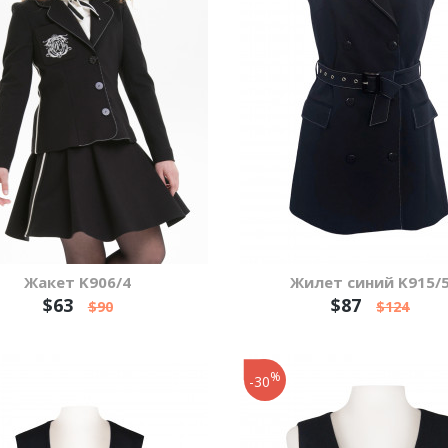
Жакет K906/4
Жилет синий K915/
$63
$87
$90
$124
%
-30