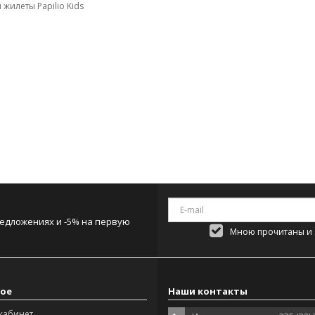
 жилеты Papilio Kids
редложениях и -5% на первую
Мною прочитаны и я
ое
Наши контакты
кабинет