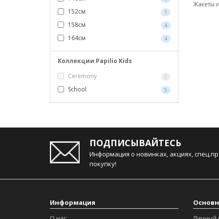
Жакеты и
152см
1
158см
4
164см
4
Коллекции Papilio Kids
Ceremony
0
School
5
ПОДПИСЫВАЙТЕСЬ
Информация о новинках, акциях, спец.п
покупку!
Информация
Основн
О нас
Личный 