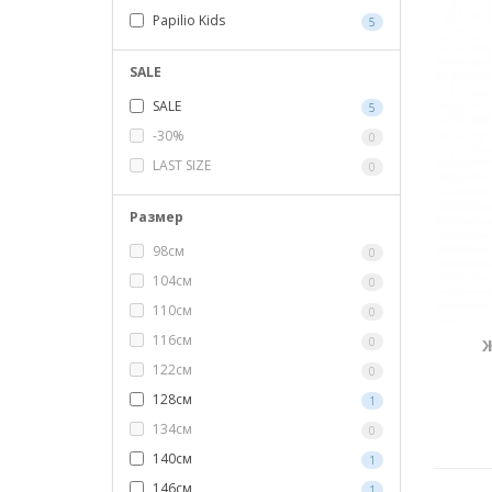
Papilio Kids
5
SALE
SALE
5
-30%
0
LAST SIZE
0
Размер
98см
0
104см
0
110см
0
116см
0
122см
0
128см
1
134см
0
140см
1
146см
1