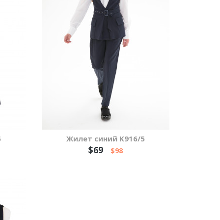
5
Жилет синий K916/5
$69
$98