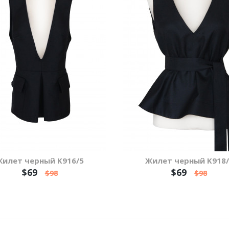
Жилет черный K916/5
Жилет черный K918/
$69
$69
$98
$98