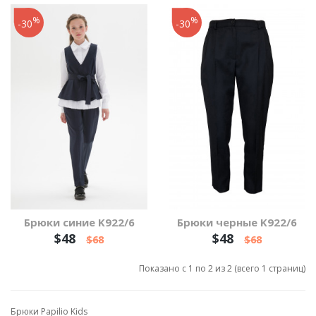
%
%
-30
-30
Брюки синие K922/6
Брюки черные K922/6
$48
$48
$68
$68
Показано с 1 по 2 из 2 (всего 1 страниц)
Брюки Papilio Kids