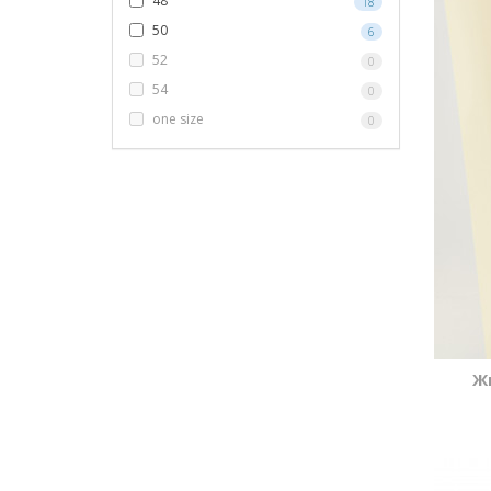
48
18
50
6
52
0
54
0
one size
0
Ж