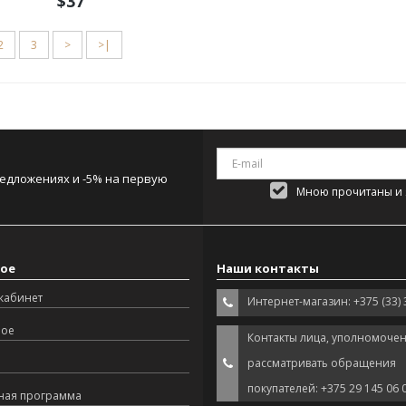
$37
2
3
>
>|
редложениях и -5% на первую
Мною прочитаны и я
ое
Наши контакты
кабинет
Интернет-магазин: +375 (33) 
ное
Контакты лица, уполномоче
рассматривать обращения
покупателей: +375 29 145 06 
ная программа