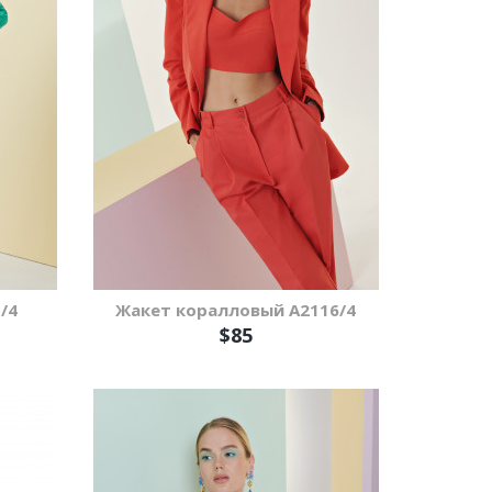
/4
Жакет коралловый А2116/4
$85