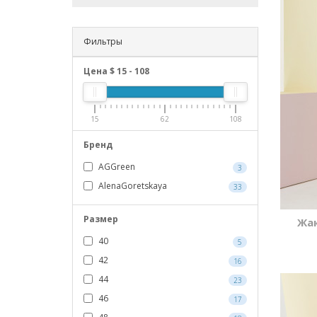
Фильтры
Цена $
15
-
108
15
62
108
Бренд
AGGreen
3
AlenaGoretskaya
33
Размер
Жак
40
5
42
16
44
23
46
17