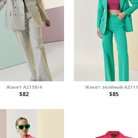
Жакет А2158/4
Жакет зелёный А2111
$82
$85