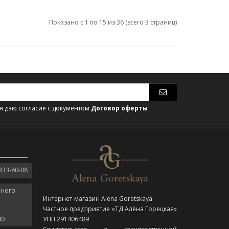
Показано с 1 по 15 из 36 (всего 3 страниц)
 даю согласие с документом
Договор оферты
333-80-08
нного
Интернет-магазин Alena Goretskaya
Частное предприятие «ТД Алёна Горецкая»
00
УНП 291406489