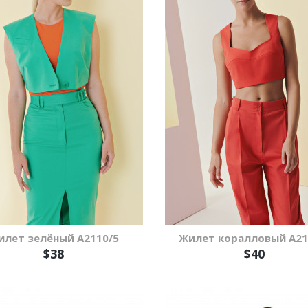
илет зелёный А2110/5
Жилет коралловый А21
$38
$40