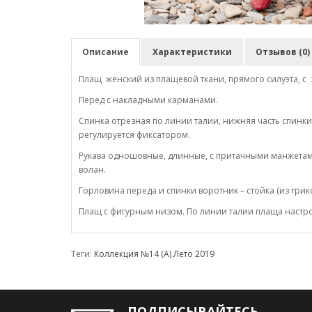
Описание
Характеристики
Отзывов (0)
Плащ женский из плащевой ткани, прямого силуэта, 
Перед с накладными карманами.
Спинка отрезная по линии талии, нижняя часть спин
регулируется фиксатором.
Рукава одношовные, длинные, с притачными манжетами 
волан.
Горловина переда и спинки воротник – стойка (из три
Плащ с фигурным низом. По линии талии плаща настро
Теги:
Коллекция №14 (А) Лето 2019
ПОДПИСЫВАЙТЕСЬ