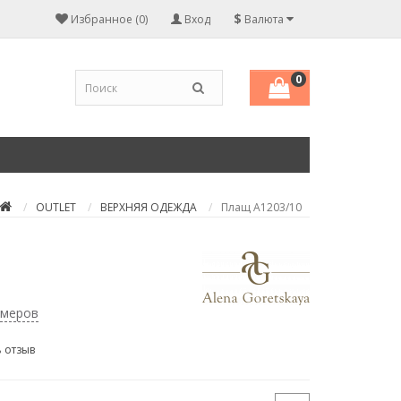
$
Избранное (0)
Вход
Валюта
0
OUTLET
ВЕРХНЯЯ ОДЕЖДА
Плащ А1203/10
змеров
 отзыв