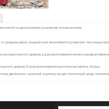
с застежкой на декоративную разъемную тесьму-молнию.
ки со средним швом, средний шов заканчивается разрезом. Низ плаща п
(из трикотажного довяза), в шов притачивания манжет рукава вставлена 
котажного довяза). В шов притачивания воротника вставлена оборка.
чены два волана с кулиской, в кулиску продет эластичный шнур, натяже