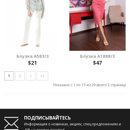
Блузка А583/3
Блузка A1888/3
$21
$47
1
2
>
>|
Показано с 1 по 15 из 29 (всего 2 страниц)
ПОДПИСЫВАЙТЕСЬ
Информация о новинках, акциях, спец.предложениях и
-5% на первую покупку!