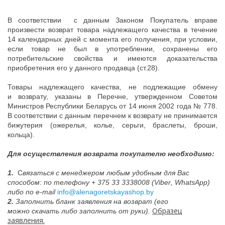
В соответствии с данным Законом Покупатель вправе
произвести возврат товара надлежащего качества в течение
14 календарных дней с момента его получения, при условии,
если товар не был в употреблении, сохранены его
потребительские свойства и имеются доказательства
приобретения его у данного продавца (ст.28).
Товары надлежащего качества, не подлежащие обмену
и возврату, указаны в
Перечне
, утвержденном Советом
Министров Республики Беларусь от 14 июня 2002 года № 778.
В соответствии с данным перечнем к возврату не принимается
бижутерия (ожерелья, колье, серьги, браслеты, броши,
кольца).
Для осуществления возврата покупателю необходимо:
1.
С
вязаться с менеджером любым удобным для Вас
способом: по т
елефону + 375 33 3338008 (
Viber
,
WhatsApp
)
либо по
e
-
mail
info@alenagoretskayashop.by
2.
Заполнить бланк заявления на возврат (его
Образец
можно
скачать
либо заполнить от руки).
заявления.