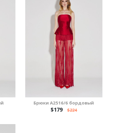
ый
Брюки А2516/6 бордовый
$179
$224