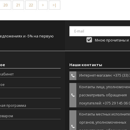
20
21
22
>
>|
редложениях и -5% на первую
Мною прочитаны и я
ое
Наши контакты
кабинет
Интернет-магазин: +375 (33) 
ное
Контакты лица, уполномоче
рассматривать обращения
покупателей: +375 29 145 06 
ная программа
Контакты местных исполнит
товаром
органов, уполномоченных