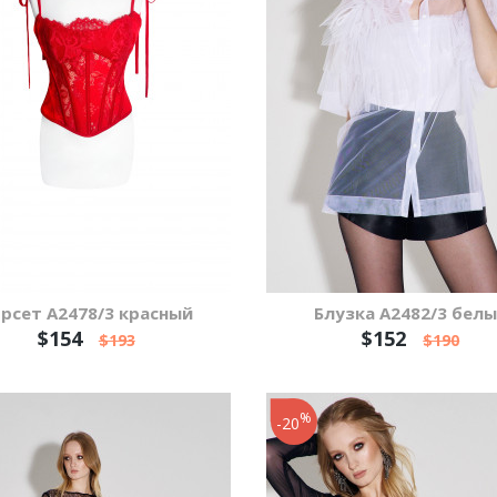
рсет А2478/3 красный
Блузка А2482/3 бел
$154
$152
$193
$190
%
-20