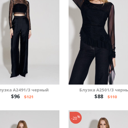
лузка А2491/3 черный
Блузка А2501/3 черн
$96
$88
$121
$110
%
-20