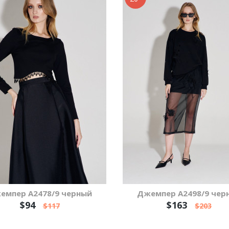
емпер А2478/9 черный
Джемпер А2498/9 чер
$94
$163
$117
$203