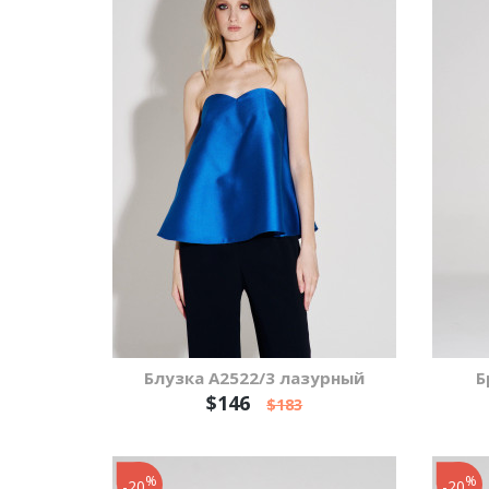
Блузка А2522/3 лазурный
Б
$146
$183
%
%
-20
-20