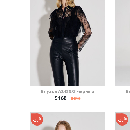
Блузка А2489/3 черный
Б
$168
$210
%
%
-20
-20