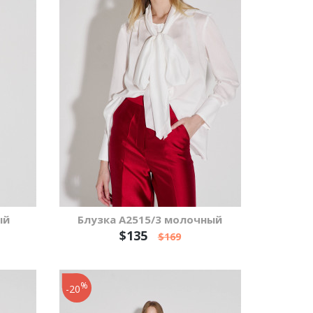
ый
Блузка А2515/3 молочный
$135
$169
%
-20