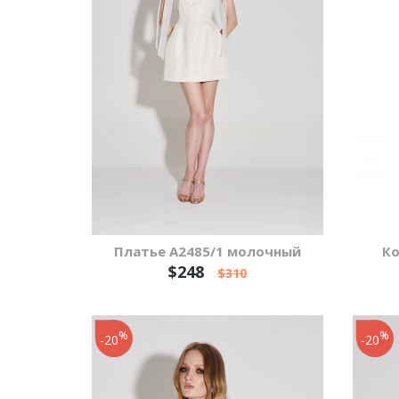
Платье А2485/1 молочный
Ко
$248
$310
%
%
-20
-20