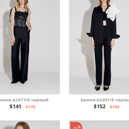
рюки А2477/6 черный
Брюки А2491/6 черн
$141
$152
$176
$190
%
-20