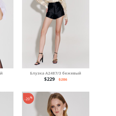
ый
Блузка А2487/3 бежевый
$229
$286
%
-20