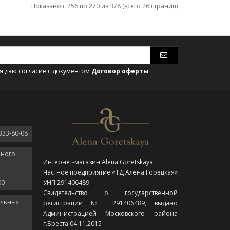
Показано с 256 по 270 из 378 (всего 26 страниц)
 даю согласие с документом
Договор оферты
333-80-08
нного
Интернет-магазин Alena Goretskaya
Частное предприятие «ТД Алёна Горецкая»
00
УНП 291406489
Свидетельство о государственной
ельных
регистрации № 291406489, выдано
Администрацией Московского района
г.Бреста 04.11.2015