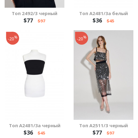
Топ 2492/3 черный
Топ А2481/3а белый
$77
$36
$97
$45
%
%
-20
-20
Топ А2481/3а черный
Топ А2511/3 черный
$36
$77
$45
$97