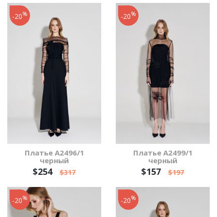
%
%
-20
-20
Платье А2496/1
Платье А2499/1
черный
черный
$254
$157
$317
$197
%
%
-20
-20