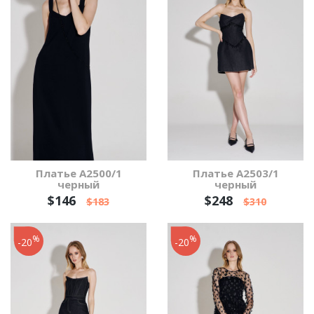
Платье А2500/1
Платье А2503/1
черный
черный
$146
$248
$183
$310
%
%
-20
-20