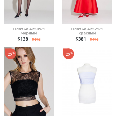
Платье А2509/1
Платье А2521/1
черный
красный
$138
$381
$172
$476
%
%
-20
-20