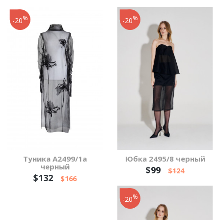
%
%
-20
-20
Туника А2499/1а
Юбка 2495/8 черный
черный
$99
$124
$132
$166
%
-20