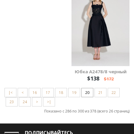
Юбка А2478/8 черный
$138
$172
|<
<
16
17
18
19
20
21
22
23
24
>
>|
Показано с 286 по 300 из 378 (всего 26 страниц)
ПОДПИСЫВАЙТЕСЬ