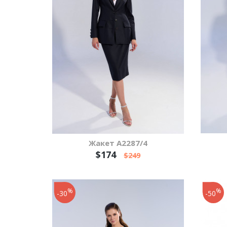
Жакет А2287/4
$174
$249
%
%
-30
-50