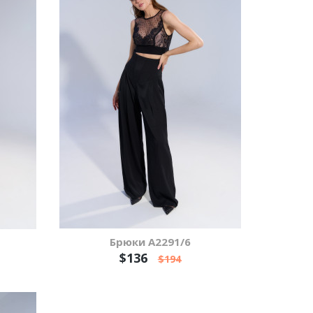
Брюки А2291/6
$136
$194