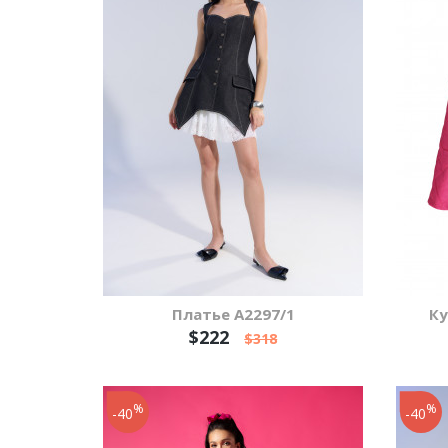
Платье А2297/1
Ку
$222
$318
%
%
-40
-40