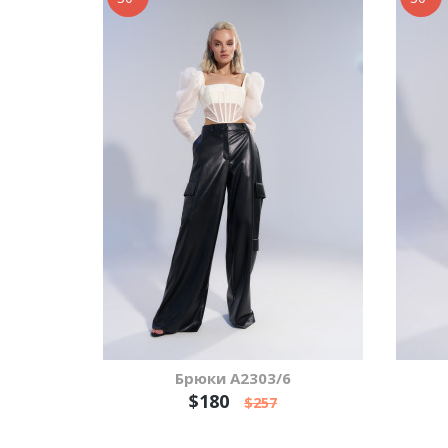
Брюки А2303/6
$180
$257