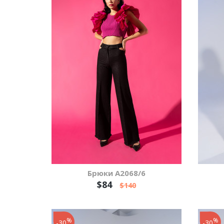
Брюки А2068/6
$84
$140
%
%
-30
-30