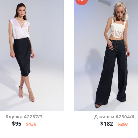
Блузка А2287/3
Джинсы А2304/6
$95
$182
$136
$260