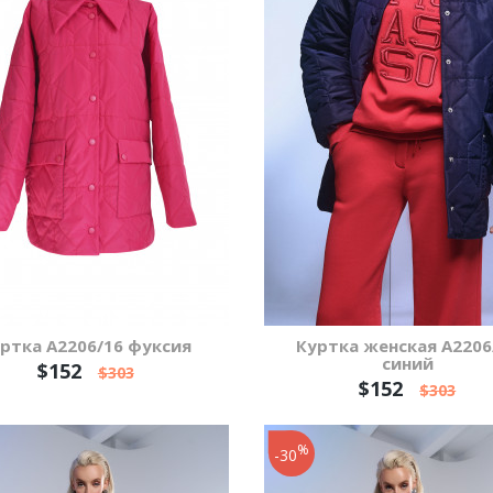
ртка А2206/16 фуксия
Куртка женская А2206
синий
$152
$303
$152
$303
%
-30