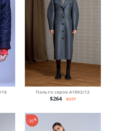
/16
Пальто серое A1802/12
$264
$377
%
-30