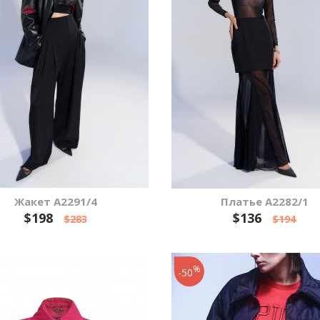
Жакет А2291/4
Платье А2282/1
$198
$136
$283
$194
%
-50