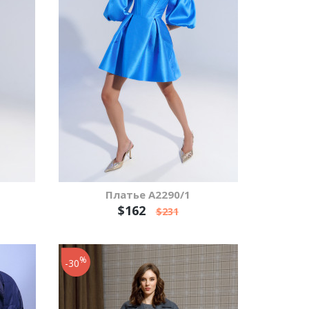
Платье А2290/1
$162
$231
%
-30