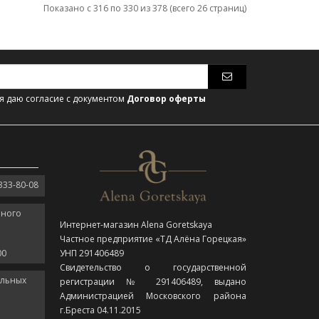
Показано с 316 по 330 из 378 (всего 26 страниц)
 даю согласие с документом
Договор оферты
333-80-08
нного
Интернет-магазин Alena Goretskaya
Частное предприятие «ТД Алёна Горецкая»
00
УНП 291406489
Свидетельство о государственной
ельных
регистрации № 291406489, выдано
Администрацией Московского района
г.Бреста 04.11.2015