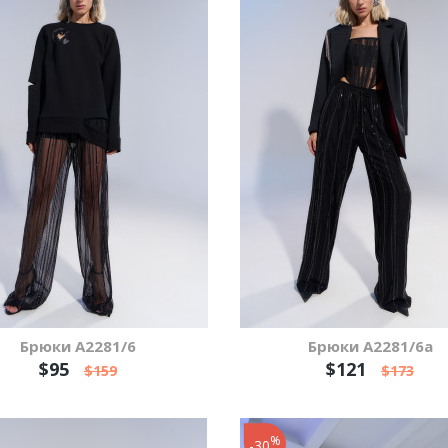
Брюки А2281/6
Брюки А2281/6а
$95
$121
$159
$173
%
-30