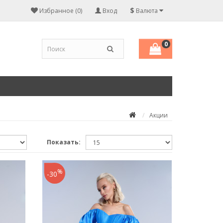
$
Избранное (0)
Вход
Валюта
0
Акции
Показать:
%
-30