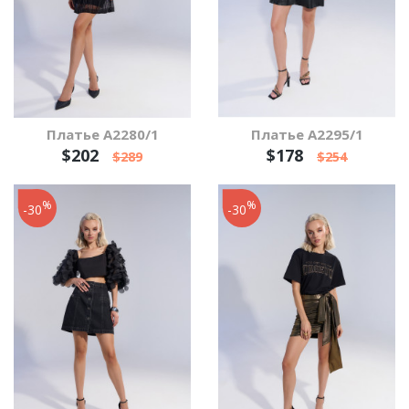
Платье А2280/1
Платье А2295/1
$202
$178
$289
$254
%
%
-30
-30