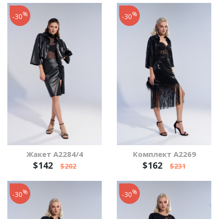
%
%
-30
-30
Жакет А2284/4
Комплект А2269
$142
$162
$202
$231
%
%
-30
-30