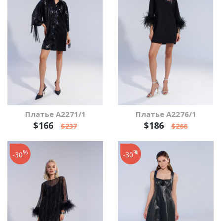
Платье А2271/1
Платье А2276/1
$166
$186
$237
$266
%
%
-30
-30