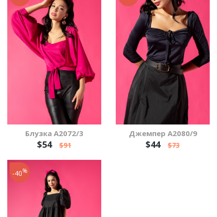
Блузка А2072/3
Джемпер А2080/9
$54
$44
$91
$73
%
-40