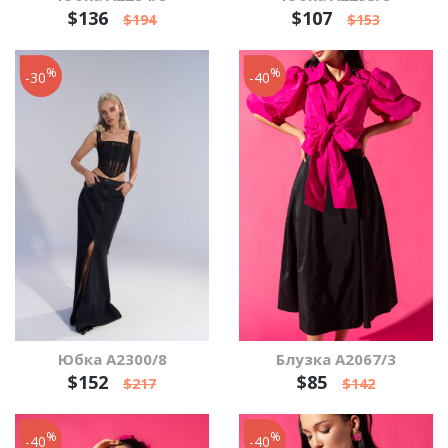
$136
$107
$194
$153
%
%
-30
-40
Юбка А2300/8
Блузка А2067/3
$152
$85
$217
$142
%
%
-40
-40