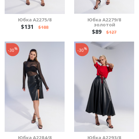
Юбка А2275/8
Юбка А2279/8
золотой
$131
$188
$89
$127
%
%
-30
-30
Юбка А2284/8
Юбка А2293/8