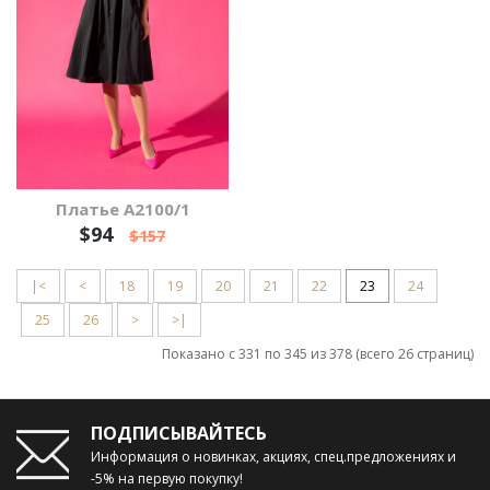
Платье А2100/1
$94
$157
|<
<
18
19
20
21
22
23
24
25
26
>
>|
Показано с 331 по 345 из 378 (всего 26 страниц)
ПОДПИСЫВАЙТЕСЬ
Информация о новинках, акциях, спец.предложениях и
-5% на первую покупку!