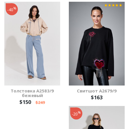
%
-40
Толстовка А2583/9
Свитшот А2679/9
бежевый
$163
$150
$249
%
-20