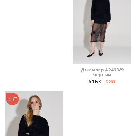
Джемпер А2498/9
черный
$163
$203
%
-20