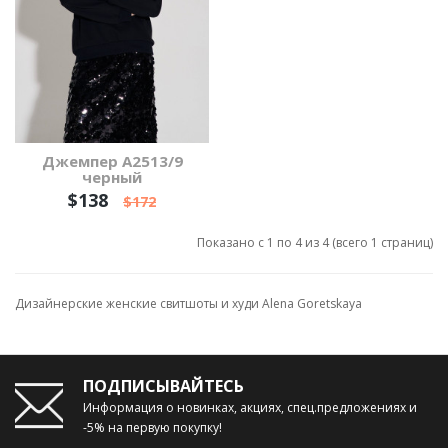
Джемпер А2513/9
черный
$138
$172
Показано с 1 по 4 из 4 (всего 1 страниц)
Дизайнерские женские свитшоты и худи Alena Goretskaya
ПОДПИСЫВАЙТЕСЬ
Информация о новинках, акциях, спец.предложениях и
-5% на первую покупку!